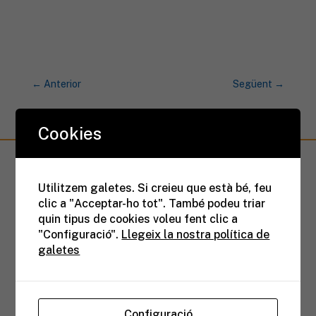
←
Anterior
Següent
→
Cookies
Utilitzem galetes. Si creieu que està bé, feu
Registra’t
clic a "Acceptar-ho tot". També podeu triar
quin tipus de cookies voleu fent clic a
"Configuració".
Llegeix la nostra política de
galetes
UN ESPAI PER A TU:
Connecta’t amb l’EDE: compartim
experiències, multipliquem
Configuració