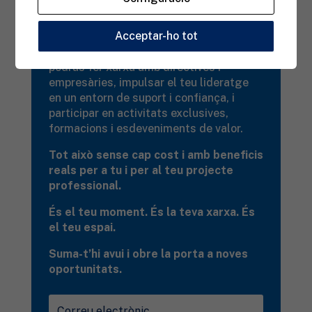
oportunitats..
Acceptar-ho tot
Uneix-te a l’EDE – Espai Dona Empresa,
una comunitat activa i inspiradora on
podràs fer xarxa amb directives i
empresàries, impulsar el teu lideratge
en un entorn de suport i confiança, i
participar en activitats exclusives,
formacions i esdeveniments de valor.
Tot això sense cap cost i amb beneficis
reals per a tu i per al teu projecte
professional.
És el teu moment. És la teva xarxa. És
el teu espai.
Suma-t’hi avui i obre la porta a noves
oportunitats.