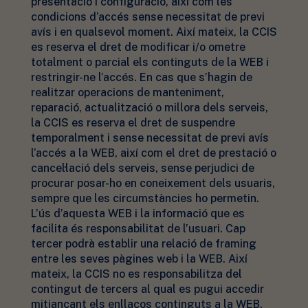
presentació i configuració, així com les
condicions d’accés sense necessitat de previ
avís i en qualsevol moment. Així mateix, la CCIS
es reserva el dret de modificar i/o ometre
totalment o parcial els continguts de la WEB i
restringir-ne l’accés. En cas que s’hagin de
realitzar operacions de manteniment,
reparació, actualització o millora dels serveis,
la CCIS es reserva el dret de suspendre
temporalment i sense necessitat de previ avís
l’accés a la WEB, així com el dret de prestació o
cancel·lació dels serveis, sense perjudici de
procurar posar-ho en coneixement dels usuaris,
sempre que les circumstàncies ho permetin.
L’ús d’aquesta WEB i la informació que es
facilita és responsabilitat de l’usuari. Cap
tercer podrà establir una relació de framing
entre les seves pàgines web i la WEB. Així
mateix, la CCIS no es responsabilitza del
contingut de tercers al qual es pugui accedir
mitjançant els enllaços continguts a la WEB.