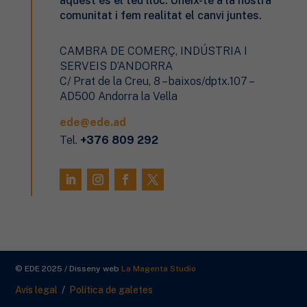
aquest és el teu lloc. Uneix-te a la nostra
comunitat i fem realitat el canvi juntes.
CAMBRA DE COMERÇ, INDÚSTRIA I
SERVEIS D’ANDORRA
C/ Prat de la Creu, 8 – baixos/dptx.107 –
AD500 Andorra la Vella
ede@ede.ad
Tel.
+376 809 292
© EDE 2025 / Disseny web
La Magenta Studio
Avís legal
/
Política de galetes