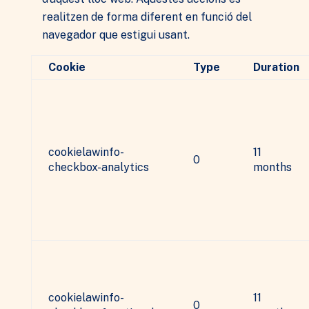
desapareixerà
realitzen de forma diferent en funció del
del lloc web.
navegador que estigui usant.
Màrqueting
Cookie
Type
Duration
En compartir
els vostres
interessos i
comportament
mentre visiteu
el nostre lloc,
cookielawinfo-
11
augmenteu les
0
checkbox-analytics
months
possibilitats de
veure
contingut i
ofertes
personalitzats.
cookielawinfo-
11
0