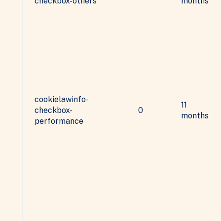
checkbox-others
months
cookielawinfo-
11
checkbox-
0
months
performance