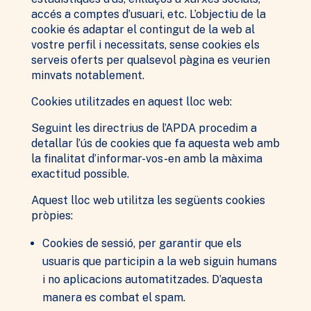
accés a comptes d’usuari, etc. L’objectiu de la
cookie és adaptar el contingut de la web al
vostre perfil i necessitats, sense cookies els
serveis oferts per qualsevol pàgina es veurien
minvats notablement.
Cookies utilitzades en aquest lloc web:
Necessàries
Seguint les directrius de l’APDA procedim a
"Aquestes
detallar l’ús de cookies que fa aquesta web amb
galetes no
la finalitat d’informar-vos-en amb la màxima
són
exactitud possible.
opcionals.
Són
Aquest lloc web utilitza les següents cookies
necessàries
pròpies:
perquè el lloc
web funcioni
correctament.
Cookies de sessió, per garantir que els
usuaris que participin a la web siguin humans
i no aplicacions automatitzades. D’aquesta
Estadístiques
manera es combat el spam.
Per tal que