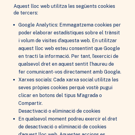
millorem la
Aquest lloc web utilitza les següents cookies
funcionalitat i
de tercers:
l'estructura del
lloc web, en
Google Analytics: Emmagatzema cookies per
funció de com
s'utilitza el lloc
poder elaborar estadístiques sobre el trànsit
web.
i volum de visites d’aquesta web. En utilitzar
aquest lloc web esteu consentint que Google
en tracti la informació. Per tant, l’exercici de
Experiència
Per tal que el
qualsevol dret en aquest sentit l’haureu de
nostre lloc
fer comunicant-vos directament amb Google.
web funcioni
Xarxes socials: Cada xarxa social utilitza les
de la millor
manera
seves pròpies cookies perquè vostè pugui
possible
clicar en botons del tipus M’agrada o
durant la
vostra visita.
Compartir.
Si rebutges
Desactivació o eliminació de cookies
aquestes
En qualsevol moment podreu exercir el dret
cookies,
alguna
de desactivació o eliminació de cookies
funcionalitat
d’aquest lloc web. Aquestes accions es