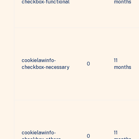
checkbox-functional
months
cookielawinfo-
11
0
checkbox-necessary
months
cookielawinfo-
11
0