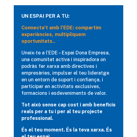
UN ESPAI PER A TU:
Connecta’t amb l’EDE: compartim
experiències, multipliquem
oportunitats..
Uneix-te a l’EDE – Espai Dona Empresa,
una comunitat activa i inspiradora on
podràs fer xarxa amb directives i
empresàries, impulsar el teu lideratge
en un entorn de suport i confiança, i
participar en activitats exclusives,
formacions i esdeveniments de valor.
Tot això sense cap cost i amb beneficis
reals per a tu i per al teu projecte
professional.
És el teu moment. És la teva xarxa. És
el teu espai.