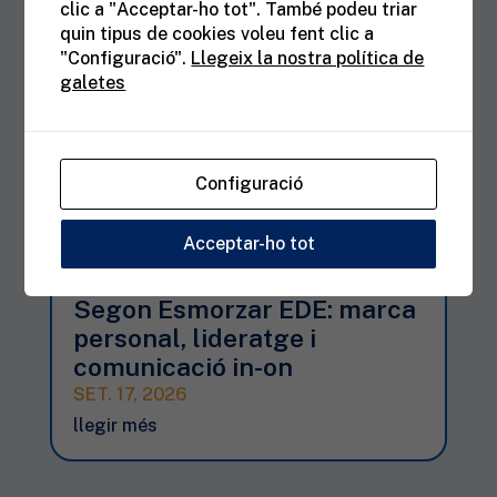
clic a "Acceptar-ho tot". També podeu triar
quin tipus de cookies voleu fent clic a
"Configuració".
Llegeix la nostra política de
galetes
Configuració
Acceptar-ho tot
Segon Esmorzar EDE: marca
personal, lideratge i
comunicació in-on
SET. 17, 2026
llegir més