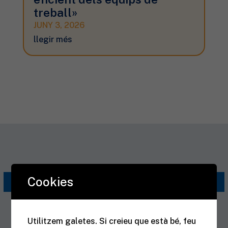
treball»
JUNY 3, 2026
llegir més
Cookies
ACTES
Utilitzem galetes. Si creieu que està bé, feu