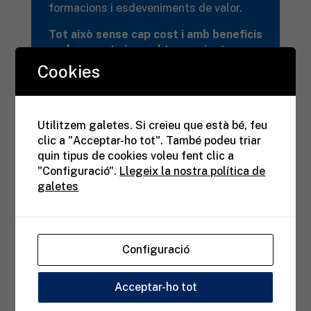
formacions i esdeveniments de valor.
Tot això sense cap cost i amb beneficis
reals per a tu i per al teu projecte
professional.
Cookies
És el teu moment. És la teva xarxa. És
el teu espai.
Utilitzem galetes. Si creieu que està bé, feu
Suma-t’hi avui i obre la porta a noves
clic a "Acceptar-ho tot". També podeu triar
oportunitats.
quin tipus de cookies voleu fent clic a
"Configuració".
Llegeix la nostra política de
galetes
Configuració
Acceptar-ho tot