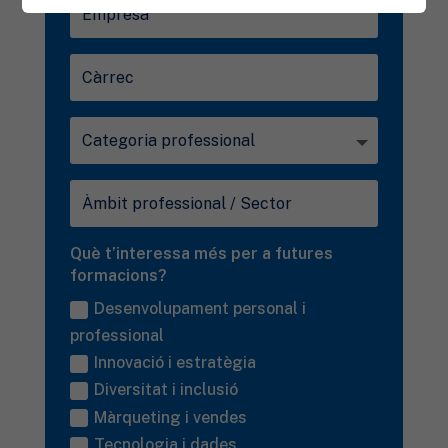
Què t’interessa més per a futures
formacions?
Desenvolupament personal i
professional
Innovació i estratègia
Diversitat i inclusió
Màrqueting i vendes
Tecnologia i dades