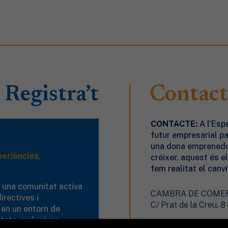
Registra’t
Contact
CONTACTE:
A l’Esp
futur empresarial pas
una dona emprenedor
eriències,
créixer, aquest és el
fem realitat el canvi
, una comunitat activa
CAMBRA DE COMERÇ
irectives i
C/ Prat de la Creu, 8
 en un entorn de
vitats exclusives,
ede@ede.ad