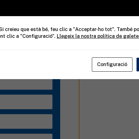
Tel.
+376 809 292
is reals per a tu i per
Si creieu que està bé, feu clic a "Acceptar-ho tot". També po
s el teu espai.
nt clic a "Configuració".
Llegeix la nostra política de galet
s oportunitats.
Configuració