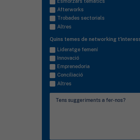
Esmorzars temàtics
Afterworks
Trobades sectorials
Altres
Quins temes de networking t'interes
Lideratge femení
Innovació
Emprenedoria
Conciliació
Altres