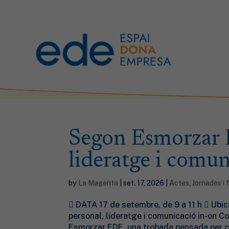
Segon Esmorzar 
lideratge i comun
by
La Magenta
|
set. 17, 2026
|
Actes
,
Jornades i
 DATA 17 de setembre, de 9 a 11 h  Ub
personal, lideratge i comunicació in-on C
Esmorzar EDE, una trobada pensada per co