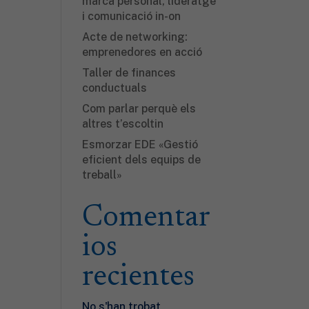
marca personal, lideratge
i comunicació in-on
Acte de networking:
emprenedores en acció
Taller de finances
conductuals
Com parlar perquè els
altres t’escoltin
Esmorzar EDE «Gestió
eficient dels equips de
treball»
Comentar
ios
recientes
No s'han trobat