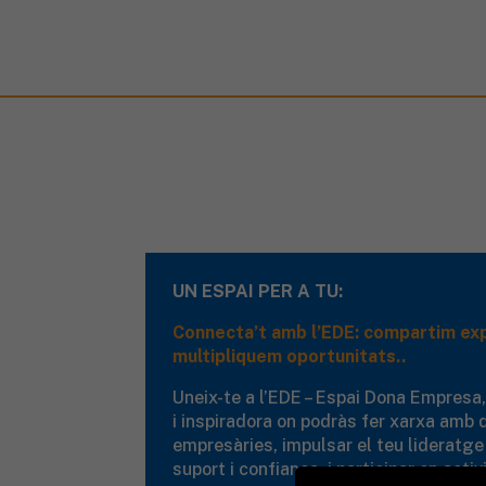
UN ESPAI PER A TU:
Connecta’t amb l’EDE: compartim exp
multipliquem oportunitats..
Uneix-te a l’EDE – Espai Dona Empresa
i inspiradora on podràs fer xarxa amb d
empresàries, impulsar el teu lideratge
suport i confiança, i participar en acti