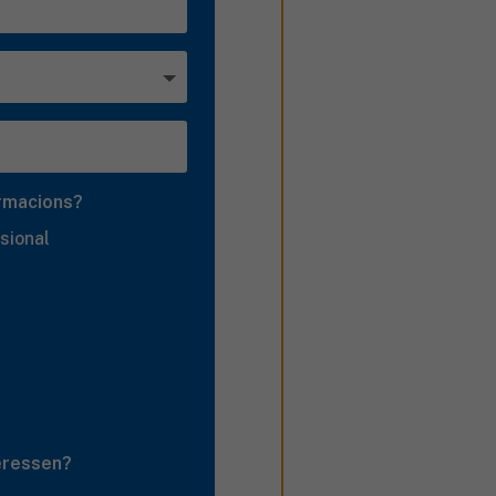
ormacions?
sional
teressen?