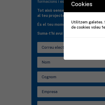
formacions i esdeveniments de valor.
Cookies
Tot això sense cap cost i amb benefic
al teu projecte professional.
Utilitzem galetes. 
És el teu moment. És la teva xarxa. É
de cookies voleu fe
Suma-t’hi avui i obre la porta a nove