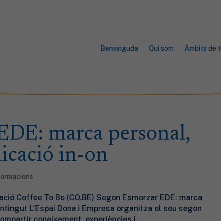
Benvinguda
Qui som
Àmbits de t
EDE: marca personal,
icació in-on
 formacions
icació Coffee To Be (CO.BE) Segon Esmorzar EDE: marca
ontingut L’Espai Dona i Empresa organitza el seu segon
mpartir coneixement, experiències i...